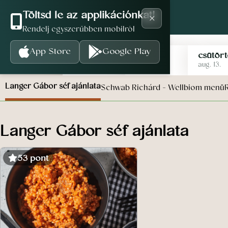
×
Töltsd le az applikációnkat!
Rendelj egyszerűbben mobilról
App Store
Google Play
hétfő
kedd
szerda
csütör
aug. 10.
aug. 11.
aug. 12.
aug. 13.
Langer Gábor séf ajánlata
Schwab Richárd - Wellbiom menü
Langer Gábor séf ajánlata
53 pont