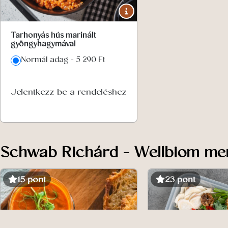
Tarhonyás hús marinált
gyöngyhagymával
Normál adag - 5 290 Ft
Jelentkezz be a rendeléshez
Schwab Richárd - Wellbiom me
15 pont
23 pont