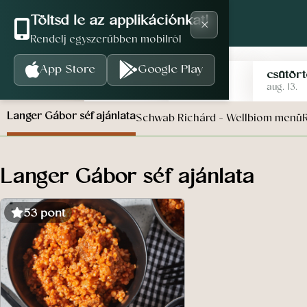
×
Töltsd le az applikációnkat!
Rendelj egyszerűbben mobilról
App Store
Google Play
hétfő
kedd
szerda
csütör
aug. 10.
aug. 11.
aug. 12.
aug. 13.
Langer Gábor séf ajánlata
Schwab Richárd - Wellbiom menü
Langer Gábor séf ajánlata
53 pont