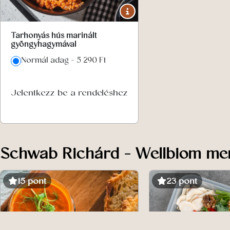
Tarhonyás hús marinált
gyöngyhagymával
Normál adag - 5 290 Ft
Jelentkezz be a rendeléshez
Schwab Richárd - Wellbiom me
15 pont
23 pont